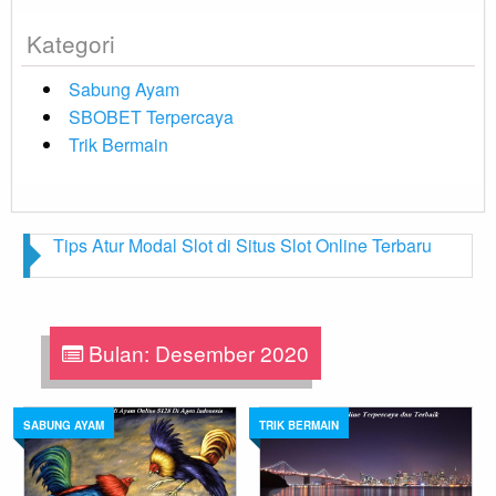
Kategori
Sabung Ayam
SBOBET Terpercaya
Trik Bermain
Tips Atur Modal Slot di Situs Slot Online Terbaru
Bulan:
Desember 2020
SABUNG AYAM
TRIK BERMAIN