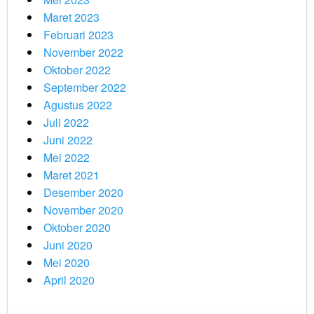
Maret 2023
Februari 2023
November 2022
Oktober 2022
September 2022
Agustus 2022
Juli 2022
Juni 2022
Mei 2022
Maret 2021
Desember 2020
November 2020
Oktober 2020
Juni 2020
Mei 2020
April 2020