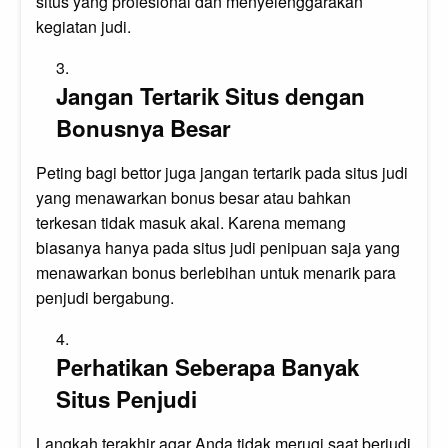
situs yang profesional dan menyelenggarakan
kegiatan judi.
Jangan Tertarik Situs dengan
Bonusnya Besar
Peting bagi bettor juga jangan tertarik pada situs judi
yang menawarkan bonus besar atau bahkan
terkesan tidak masuk akal. Karena memang
biasanya hanya pada situs judi penipuan saja yang
menawarkan bonus berlebihan untuk menarik para
penjudi bergabung.
Perhatikan Seberapa Banyak
Situs Penjudi
Langkah terakhir agar Anda tidak merugi saat berjudi