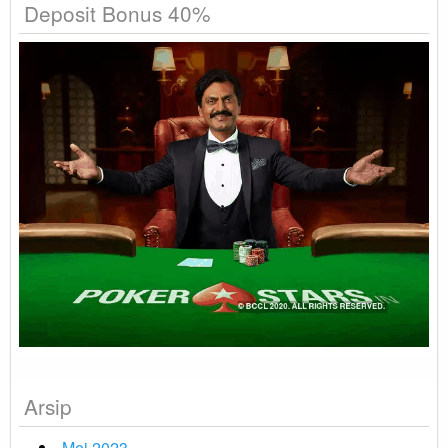
Deposit Bonus 40%
Arsip
Mei 2023