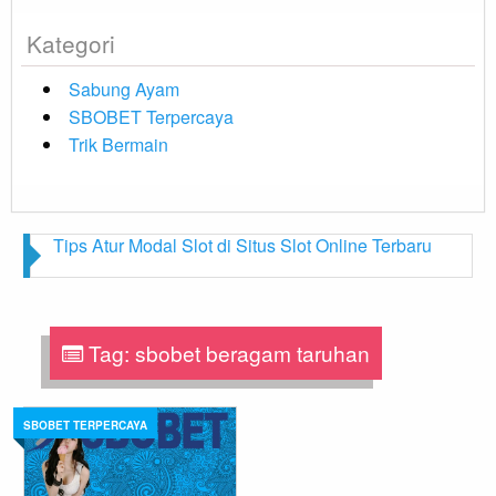
Kategori
Sabung Ayam
SBOBET Terpercaya
Trik Bermain
Tips Atur Modal Slot di Situs Slot Online Terbaru
Tag:
sbobet beragam taruhan
SBOBET TERPERCAYA